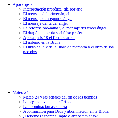
Apocalipsis
Interpretación profética, día por año
El mensaje del primer ángel
El mensaje del segundo ángel
El mensaje del tercer ángel
La reforma pro-salud y el mensaje del tercer ángel
El dragón, la bestia y el falso profeta
Apocalipsis 18 el fuerte clamor
El milenio en la Biblia
El libro de la vida, el libro de memoria y el libro de los
pecados
Mateo 24
Mateo 24 y las señales del fin de los tiempos
La segunda venida de Cristo
La abominación asoladora
Abominación para Dios y abominación en la Biblia
¿Debemos esperar el rapto o arrebatamiento?