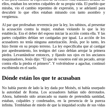
ellos, estaban los secretos culpables de su propia vida. El pueblo que
miraba, vio el cambio repentino de expresión, y se adelantó para
descubrir lo que ellos estaban mirando con tanto asombro y
vergüenza.
Al par que profesaban reverencia por la ley, los rabinos, al presentar
la acusación contra la mujer, estaban violando lo que la ley
establecía. Era el deber del esposo iniciar la acción contra ella. Y las
partes culpables debían ser castigadas por igual. La acción de los
acusadores no tenía ninguna autorización. Jesús, por lo tanto, les
hizo frente en su propio terreno. La ley especificaba que al castigar
por apedreamiento, los testigos del caso debían arrojar la primera
piedra. Levantándose entonces, y fijando sus ojos en los ancianos
maquinadores, Jesús dijo: “El que de vosotros esté sin pecado, arroje
contra ella la piedra el primero”. Y volviéndose a agachar, continuó
escribiendo en el suelo.
Dónde están los que te acusaban
No había puesto de lado la ley dada por Moisés, ni había usurpado
la autoridad de Roma. Los acusadores habían sido derrotados.
Ahora, habiendo sido arrancado su manto de pretendida santidad,
estaban, culpables y condenados, en la presencia de la pureza
infinita. Temblaban de miedo de que la iniquidad oculta de sus vidas