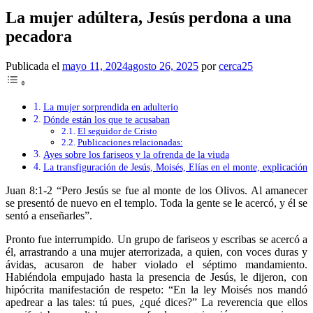
La mujer adúltera, Jesús perdona a una
pecadora
Publicada el
mayo 11, 2024
agosto 26, 2025
por
cerca25
La mujer sorprendida en adulterio
Dónde están los que te acusaban
El seguidor de Cristo
Publicaciones relacionadas:
Ayes sobre los fariseos y la ofrenda de la viuda
La transfiguración de Jesús, Moisés, Elías en el monte, explicación
Juan 8:1-2 “Pero Jesús se fue al monte de los Olivos. Al amanecer
se presentó de nuevo en el templo. Toda la gente se le acercó, y él se
sentó a enseñarles”.
Pronto fue interrumpido. Un grupo de fariseos y escribas se acercó a
él, arrastrando a una mujer aterrorizada, a quien, con voces duras y
ávidas, acusaron de haber violado el séptimo mandamiento.
Habiéndola empujado hasta la presencia de Jesús, le dijeron, con
hipócrita manifestación de respeto: “En la ley Moisés nos mandó
apedrear a las tales: tú pues, ¿qué dices?”
La reverencia que ellos