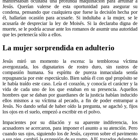
manifestaban ocultaba una profunda maquinación para arruinar a
Jesús. Querían valerse de esta oportunidad para asegurar su
condena, pensando que cualquiera que fuese la decisión hecha por
él, hallarían ocasión para acusarle. Si indultaba a la mujer, se le
acusaría de despreciar la ley de Moisés. Si la declaraba digna de
muerte, se le podría acusar ante los romanos de asumir una autoridad
que les pertenecía sólo a ellos.
La mujer sorprendida en adulterio
Jesús miró un momento la escena: la temblorosa víctima
avergonzada, los dignatarios de rostro duro, sin rastros de
compasión humana. Su espíritu de pureza inmaculada sentía
repugnancia por este espectáculo. Bien sabía él con qué propósito se
le había traído este caso. Leía el corazón, y conocía el carácter y la
vida de cada uno de los que estaban en su presencia. Aquellos
hombres que se daban por guardianes de la justicia habían inducido
ellos mismos a su víctima al pecado, a fin de poder entrampar a
Jesús. No dando señal de haber oído la pregunta, se agachó y, fijos
los ojos en el suelo, empezó a escribir en el polvo.
Impacientes por su dilación y su aparente indiferencia, los
acusadores se acercaron, para imponer el asunto a su atención. Pero
cuando sus ojos, siguiendo los de Jesús, cayeron sobre el pavimento
a sus pies, cambió la expresión de su rostro. Allí, trazados delante de