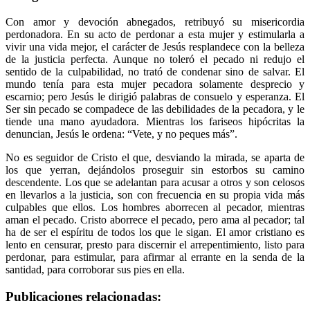
Con amor y devoción abnegados, retribuyó su misericordia
perdonadora. En su acto de perdonar a esta mujer y estimularla a
vivir una vida mejor, el carácter de Jesús resplandece con la belleza
de la justicia perfecta. Aunque no toleró el pecado ni redujo el
sentido de la culpabilidad, no trató de condenar sino de salvar. El
mundo tenía para esta mujer pecadora solamente desprecio y
escarnio; pero Jesús le dirigió palabras de consuelo y esperanza. El
Ser sin pecado se compadece de las debilidades de la pecadora, y le
tiende una mano ayudadora. Mientras los fariseos hipócritas la
denuncian, Jesús le ordena: “Vete, y no peques más”.
No es seguidor de Cristo el que, desviando la mirada, se aparta de
los que yerran, dejándolos proseguir sin estorbos su camino
descendente. Los que se adelantan para acusar a otros y son celosos
en llevarlos a la justicia, son con frecuencia en su propia vida más
culpables que ellos. Los hombres aborrecen al pecador, mientras
aman el pecado. Cristo aborrece el pecado, pero ama al pecador; tal
ha de ser el espíritu de todos los que le sigan. El amor cristiano es
lento en censurar, presto para discernir el arrepentimiento, listo para
perdonar, para estimular, para afirmar al errante en la senda de la
santidad, para corroborar sus pies en ella.
Publicaciones relacionadas: