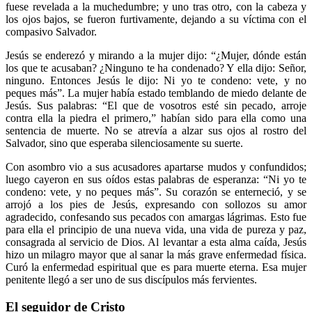
fuese revelada a la muchedumbre; y uno tras otro, con la cabeza y
los ojos bajos, se fueron furtivamente, dejando a su víctima con el
compasivo Salvador.
Jesús se enderezó y mirando a la mujer dijo: “¿Mujer, dónde están
los que te acusaban? ¿Ninguno te ha condenado? Y ella dijo: Señor,
ninguno. Entonces Jesús le dijo: Ni yo te condeno: vete, y no
peques más”. La mujer había estado temblando de miedo delante de
Jesús. Sus palabras: “El que de vosotros esté sin pecado, arroje
contra ella la piedra el primero,” habían sido para ella como una
sentencia de muerte. No se atrevía a alzar sus ojos al rostro del
Salvador, sino que esperaba silenciosamente su suerte.
Con asombro vio a sus acusadores apartarse mudos y confundidos;
luego cayeron en sus oídos estas palabras de esperanza: “Ni yo te
condeno: vete, y no peques más”. Su corazón se enterneció, y se
arrojó a los pies de Jesús, expresando con sollozos su amor
agradecido, confesando sus pecados con amargas lágrimas. Esto fue
para ella el principio de una nueva vida, una vida de pureza y paz,
consagrada al servicio de Dios. Al levantar a esta alma caída, Jesús
hizo un milagro mayor que al sanar la más grave enfermedad física.
Curó la enfermedad espiritual que es para muerte eterna. Esa mujer
penitente llegó a ser uno de sus discípulos más fervientes.
El seguidor de Cristo