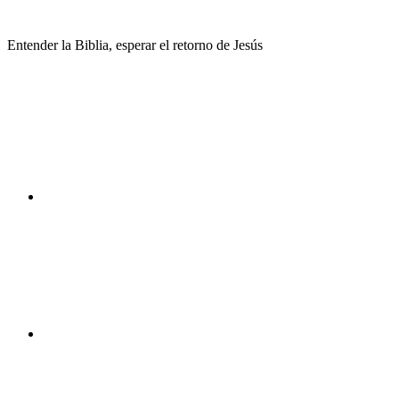
Saltar
al
Entender la Biblia, esperar el retorno de Jesús
contenido
Facebook
Instagram
Youtube