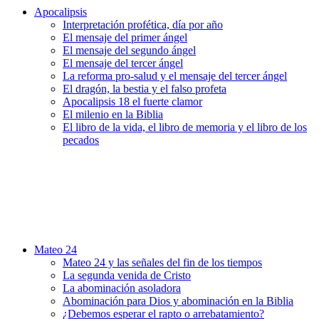
Apocalipsis
Interpretación profética, día por año
El mensaje del primer ángel
El mensaje del segundo ángel
El mensaje del tercer ángel
La reforma pro-salud y el mensaje del tercer ángel
El dragón, la bestia y el falso profeta
Apocalipsis 18 el fuerte clamor
El milenio en la Biblia
El libro de la vida, el libro de memoria y el libro de los
pecados
Mateo 24
Mateo 24 y las señales del fin de los tiempos
La segunda venida de Cristo
La abominación asoladora
Abominación para Dios y abominación en la Biblia
¿Debemos esperar el rapto o arrebatamiento?