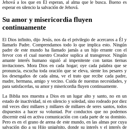
Jehová a los que en Él esperan, al alma que le busca. Bueno es
esperar en silencio la salvación de Jehová.
Su amor y misericordia fluyen
continuamente
El Dios infinito, dijo Jesús, nos da el privilegio de acercaros a Él y
llamarlo Padre. Comprendamos todo lo que implica esto. Ningún
padre de este mundo ha llamado jamás a un hijo errante con el
fervor con el cual nuestro Creador suplica al transgresor. Ningún
amante interés humano siguió al impenitente con tantas tiernas
invitaciones. Mora Dios en cada hogar; oye cada palabra que se
pronuncia, escucha toda oración que se eleva, siente los pesares y
los desengaños de cada alma, ve el trato que recibe cada padre,
madre, hermana, amigo y vecino. Cuida de nuestras necesidades, y
para satisfacerlas, su amor y misericordia fluyen continuamente.
La Biblia nos muestra a Dios en un lugar alto y santo, no en un
estado de inactividad, ni en silencio y soledad, sino rodeado por diez
mil veces diez millares y millares de millares de seres santos, todos
dispuestos a hacer su voluntad. Por conductos que no podemos
discernir está en activa comunicación con cada parte de su dominio.
Pero es en el grano de arena de este mundo, en las almas por cuya
salvación dio a su Hijo unigénito, donde su interés y el interés de