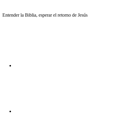
Saltar
al
Entender la Biblia, esperar el retorno de Jesús
contenido
Facebook
Instagram
Youtube