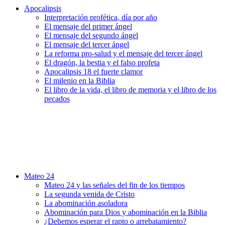
Apocalipsis
Interpretación profética, día por año
El mensaje del primer ángel
El mensaje del segundo ángel
El mensaje del tercer ángel
La reforma pro-salud y el mensaje del tercer ángel
El dragón, la bestia y el falso profeta
Apocalipsis 18 el fuerte clamor
El milenio en la Biblia
El libro de la vida, el libro de memoria y el libro de los
pecados
Mateo 24
Mateo 24 y las señales del fin de los tiempos
La segunda venida de Cristo
La abominación asoladora
Abominación para Dios y abominación en la Biblia
¿Debemos esperar el rapto o arrebatamiento?