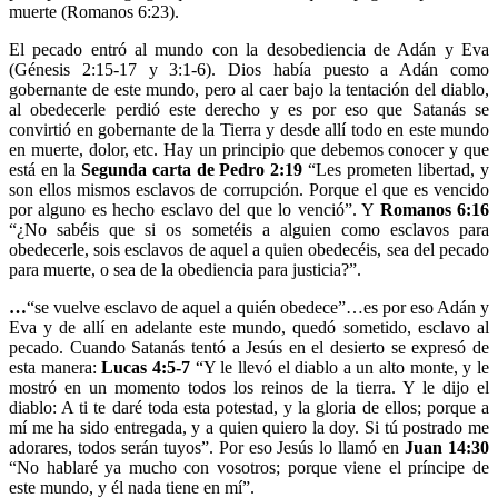
muerte (Romanos 6:23).
El pecado entró al mundo con la desobediencia de Adán y Eva
(Génesis 2:15-17 y 3:1-6). Dios había puesto a Adán como
gobernante de este mundo, pero al caer bajo la tentación del diablo,
al obedecerle perdió este derecho y es por eso que Satanás se
convirtió en gobernante de la Tierra y desde allí todo en este mundo
en muerte, dolor, etc. Hay un principio que debemos conocer y que
está en la
Segunda carta de Pedro 2:19
“Les prometen libertad, y
son ellos mismos esclavos de corrupción. Porque el que es vencido
por alguno es hecho esclavo del que lo venció”. Y
Romanos 6:16
“¿No sabéis que si os sometéis a alguien como esclavos para
obedecerle, sois esclavos de aquel a quien obedecéis, sea del pecado
para muerte, o sea de la obediencia para justicia?”.
…
“se vuelve esclavo de aquel a quién obedece”…es por eso Adán y
Eva y de allí en adelante este mundo, quedó sometido, esclavo al
pecado. Cuando Satanás tentó a Jesús en el desierto se expresó de
esta manera:
Lucas 4:5-7
“Y le llevó el diablo a un alto monte, y le
mostró en un momento todos los reinos de la tierra. Y le dijo el
diablo: A ti te daré toda esta potestad, y la gloria de ellos; porque a
mí me ha sido entregada, y a quien quiero la doy. Si tú postrado me
adorares, todos serán tuyos”. Por eso Jesús lo llamó en
Juan 14:30
“No hablaré ya mucho con vosotros; porque viene el príncipe de
este mundo, y él nada tiene en mí”.