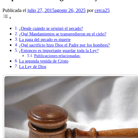
Publicada el
julio 27, 2015
agosto 26, 2025
por
cerca25
¿Desde cuándo se originó el pecado?
¿Qué Mandamientos se transgredieron en el cielo?
La paga del pecado es muerte
¿Qué sacrificio hizo Dios el Padre por los hombres?
¿Entonces es importante guardar toda la Ley?
Publicaciones relacionadas:
La segunda venida de Cristo
La Ley de Dios