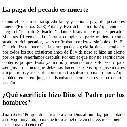
La paga del pecado es muerte
Como el pecado es transgredir la ley y como la paga del pecado es
muerte (Romanos 6:23) Adán y Eva debían morir. Aquí entra en
juego el “Plan de Salvación”, donde Jesús muere por el pecador.
Mientras Él venía a la Tierra a cumplir su parte muriendo como
sustituto del pecador, se sacrificaban corderos símbolos de Él.
Cuando Jesús muere en la cruz quedó pagada la deuda pendiente
por todos los que existieron antes de Él y de paso se hizo un abono
por los que vendríamos después. Por eso es que hoy no sacrificamos
corderos porque Jesús ya murió y resucitó una sola vez y para
siempre. Lo único que debemos hacer cada vez que pecamos es
arrepentirnos y aceptarlo como nuestro salvador para no morir. Aquí
también entra en juego el Bautismo, pero eso es tema de otra
lección.
¿Qué sacrificio hizo Dios el Padre por los
hombres?
Juan 3:16
“Porque de tal manera amó Dios al mundo, que ha dado
a su Hijo unigénito, para que todo aquel que en él cree, no se pierda,
mas tenga vida eterna”.