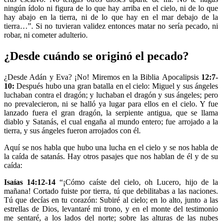
ningún ídolo ni figura de lo que hay arriba en el cielo, ni de lo que
hay abajo en la tierra, ni de lo que hay en el mar debajo de la
tierra…”. Si no tuvieran validez entonces matar no sería pecado, ni
robar, ni cometer adulterio.
¿Desde cuándo se originó el pecado?
¿Desde Adán y Eva? ¡No! Miremos en la Biblia Apocalipsis
12:7-
10:
Después hubo una gran batalla en el cielo: Miguel y sus ángeles
luchaban contra el dragón; y luchaban el dragón y sus ángeles; pero
no prevalecieron, ni se halló ya lugar para ellos en el cielo. Y fue
lanzado fuera el gran dragón, la serpiente antigua, que se llama
diablo y Satanás, el cual engaña al mundo entero; fue arrojado a la
tierra, y sus ángeles fueron arrojados con él.
Aquí se nos habla que hubo una lucha en el cielo y se nos habla de
la caída de satanás. Hay otros pasajes que nos hablan de él y de su
caída:
Isaías 14:12-14
“¡Cómo caíste del cielo, oh Lucero, hijo de la
mañana! Cortado fuiste por tierra, tú que debilitabas a las naciones.
Tú que decías en tu corazón: Subiré al cielo; en lo alto, junto a las
estrellas de Dios, levantaré mi trono, y en el monte del testimonio
me sentaré, a los lados del norte; sobre las alturas de las nubes