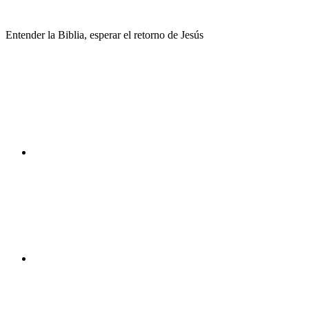
Saltar
al
Entender la Biblia, esperar el retorno de Jesús
contenido
Facebook
Instagram
Youtube