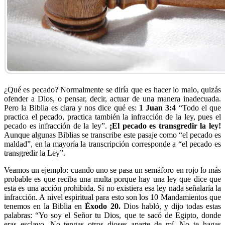
¿Qué es pecado? Normalmente se diría que es hacer lo malo, quizás
ofender a Dios, o pensar, decir, actuar de una manera inadecuada.
Pero la Biblia es clara y nos dice qué es:
1 Juan 3:4
“Todo el que
practica el pecado, practica también la infracción de la ley, pues el
pecado es infracción de la ley”.
¡El pecado es transgredir la ley!
Aunque algunas Biblias se transcribe este pasaje como “el pecado es
maldad”, en la mayoría la transcripción corresponde a “el pecado es
transgredir la Ley”.
Veamos un ejemplo: cuando uno se pasa un semáforo en rojo lo más
probable es que reciba una multa porque hay una ley que dice que
esta es una acción prohibida. Si no existiera esa ley nada señalaría la
infracción. A nivel espiritual para esto son los 10 Mandamientos que
tenemos en la Biblia en
Éxodo 20.
Dios habló, y dijo todas estas
palabras: “Yo soy el Señor tu Dios, que te sacó de Egipto, donde
eras esclavo. No tengas otros dioses aparte de mí. No te hagas