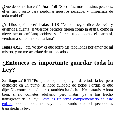
¿Qué debemos hacer?
1 Juan 1:9
“Si confesamos nuestros pecados,
él es fiel y justo para perdonar nuestros pecados, y limpiarnos de
toda maldad”.
¿Y Dios qué hace?
Isaías 1:18
“Venid luego, dice Jehová, y
estemos a cuenta: si vuestros pecados fueren como la grana, como la
nieve serán emblanquecidos; si fueren rojos como el carmesí,
vendrán a ser como blanca lana”.
Isaías 43:25
“Yo, yo soy el que borro tus rebeliones por amor de mí
mismo, y no me acordaré de tus pecados”.
¿Entonces es importante guardar toda la
Ley?
Santiago 2:10-11
“Porque cualquiera que guardare toda la ley, pero
ofendiere en un punto, se hace culpable de todos. Porque el que
dijo: No cometerás adulterio, también ha dicho: No matarás. Ahora
bien, si no cometes adulterio, pero matas, ya te has hecho
transgresor de la ley”…
este es un tema complementado en este
enlace,
donde podemos seguir analizando que el pecado es
transgredir la ley.