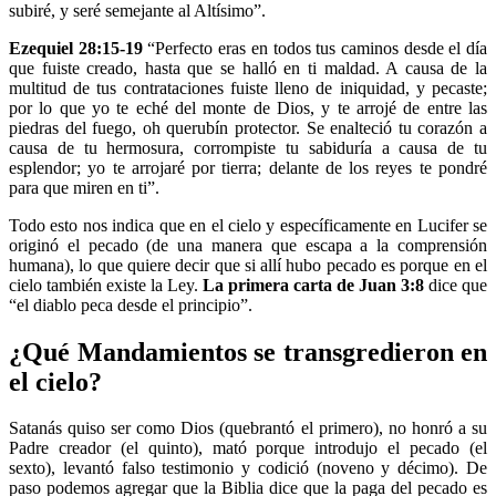
subiré, y seré semejante al Altísimo”.
Ezequiel 28:15-19
“Perfecto eras en todos tus caminos desde el día
que fuiste creado, hasta que se halló en ti maldad. A causa de la
multitud de tus contrataciones fuiste lleno de iniquidad, y pecaste;
por lo que yo te eché del monte de Dios, y te arrojé de entre las
piedras del fuego, oh querubín protector. Se enalteció tu corazón a
causa de tu hermosura, corrompiste tu sabiduría a causa de tu
esplendor; yo te arrojaré por tierra; delante de los reyes te pondré
para que miren en ti”.
Todo esto nos indica que en el cielo y específicamente en Lucifer se
originó el pecado (de una manera que escapa a la comprensión
humana), lo que quiere decir que si allí hubo pecado es porque en el
cielo también existe la Ley.
La primera carta de Juan 3:8
dice que
“el diablo peca desde el principio”.
¿Qué Mandamientos se transgredieron en
el cielo?
Satanás quiso ser como Dios (quebrantó el primero), no honró a su
Padre creador (el quinto), mató porque introdujo el pecado (el
sexto), levantó falso testimonio y codició (noveno y décimo). De
paso podemos agregar que la Biblia dice que la paga del pecado es