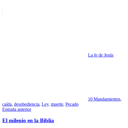
La fe de Jesús
10 Mandamientos
,
caída
,
desobediencia
,
Ley
,
muerte
,
Pecado
Navegación
Entrada anterior
de
El milenio en la Biblia
entradas