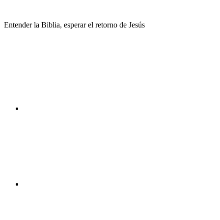
Saltar
al
Entender la Biblia, esperar el retorno de Jesús
contenido
Facebook
Instagram
Youtube