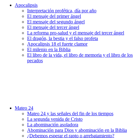
Apocalipsis
Interpretación profética, día por año
El mensaje del primer ángel
El mensaje del segundo ángel
El mensaje del tercer ángel
La reforma pro-salud y el mensaje del tercer ángel
El dragón, la bestia y el falso profeta
Apocalipsis 18 el fuerte clamor
El milenio en la Biblia
El libro de la vida, el libro de memoria y el libro de los
pecados
Mateo 24
Mateo 24 y las señales del fin de los tiempos
La segunda venida de Cristo
La abominación asoladora
Abominación para Dios y abominación en la Biblia
¿Debemos esperar el rapto o arrebatamiento?