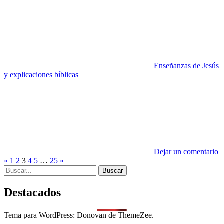
Enseñanzas de Jesús
y explicaciones bíblicas
Dejar un comentario
Paginación
Entradas
Entradas
«
1
2
3
4
5
…
25
»
Search
anteriores
siguientes
de
for:
entradas
Destacados
Tema para WordPress: Donovan de ThemeZee.