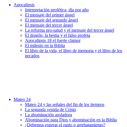
Apocalipsis
Interpretación profética, día por año
El mensaje del primer ángel
El mensaje del segundo ángel
El mensaje del tercer ángel
La reforma pro-salud y el mensaje del tercer ángel
El dragón, la bestia y el falso profeta
Apocalipsis 18 el fuerte clamor
El milenio en la Biblia
El libro de la vida, el libro de memoria y el libro de los
pecados
Mateo 24
Mateo 24 y las señales del fin de los tiempos
La segunda venida de Cristo
La abominación asoladora
Abominación para Dios y abominación en la Biblia
¿Debemos esperar el rapto o arrebatamiento?