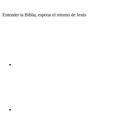
Saltar
al
Entender la Biblia, esperar el retorno de Jesús
contenido
Facebook
Instagram
Youtube