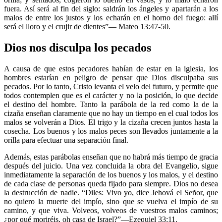
fuera. Así será al fin del siglo: saldrán los ángeles y apartarán a los
malos de entre los justos y los echarán en el horno del fuego: allí
será el lloro y el crujir de dientes”— Mateo 13:47-50.
Dios nos disculpa los pecados
A causa de que estos pecadores habían de estar en la iglesia, los
hombres estarían en peligro de pensar que Dios disculpaba sus
pecados. Por lo tanto, Cristo levanta el velo del futuro, y permite que
todos contemplen que es el carácter y no la posición, lo que decide
el destino del hombre. Tanto la parábola de la red como la de la
cizaña enseñan claramente que no hay un tiempo en el cual todos los
malos se volverán a Dios. El trigo y la cizaña crecen juntos hasta la
cosecha. Los buenos y los malos peces son llevados juntamente a la
orilla para efectuar una separación final.
Además, estas parábolas enseñan que no habrá más tiempo de gracia
después del juicio. Una vez concluida la obra del Evangelio, sigue
inmediatamente la separación de los buenos y los malos, y el destino
de cada clase de personas queda fijado para siempre. Dios no desea
la destrucción de nadie. “Diles: Vivo yo, dice Jehová el Señor, que
no quiero la muerte del impío, sino que se vuelva el impío de su
camino, y que viva. Volveos, volveos de vuestros malos caminos;
¿por qué moriréis, oh casa de Israel?”—Ezequiel 33:11.