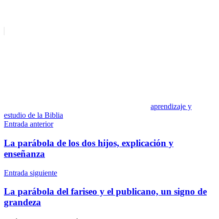
aprendizaje y
estudio de la Biblia
Navegación
Entrada anterior
de
La parábola de los dos hijos, explicación y
entradas
enseñanza
Entrada siguiente
La parábola del fariseo y el publicano, un signo de
grandeza