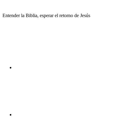
Saltar
al
Entender la Biblia, esperar el retorno de Jesús
contenido
Facebook
Instagram
Youtube