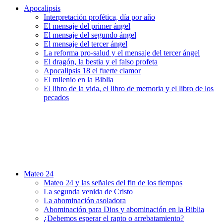
Apocalipsis
Interpretación profética, día por año
El mensaje del primer ángel
El mensaje del segundo ángel
El mensaje del tercer ángel
La reforma pro-salud y el mensaje del tercer ángel
El dragón, la bestia y el falso profeta
Apocalipsis 18 el fuerte clamor
El milenio en la Biblia
El libro de la vida, el libro de memoria y el libro de los
pecados
Mateo 24
Mateo 24 y las señales del fin de los tiempos
La segunda venida de Cristo
La abominación asoladora
Abominación para Dios y abominación en la Biblia
¿Debemos esperar el rapto o arrebatamiento?