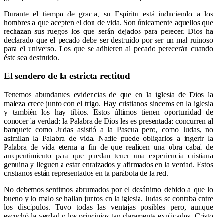
Durante el tiempo de gracia, su Espíritu está induciendo a los
hombres a que acepten el don de vida. Son únicamente aquellos que
rechazan sus ruegos los que serán dejados para perecer. Dios ha
declarado que el pecado debe ser destruido por ser un mal ruinoso
para el universo. Los que se adhieren al pecado perecerán cuando
éste sea destruido.
El sendero de la estricta rectitud
Tenemos abundantes evidencias de que en la iglesia de Dios la
maleza crece junto con el trigo. Hay cristianos sinceros en la iglesia
y también los hay tibios. Estos últimos tienen oportunidad de
conocer la verdad; la Palabra de Dios les es presentada; concurren al
banquete como Judas asistió a la Pascua pero, como Judas, no
asimilan la Palabra de vida. Nadie puede obligarlos a ingerir la
Palabra de vida eterna a fin de que realicen una obra cabal de
arrepentimiento para que puedan tener una experiencia cristiana
genuina y lleguen a estar enraizados y afirmados en la verdad. Estos
cristianos están representados en la parábola de la red.
No debemos sentimos abrumados por el desánimo debido a que lo
bueno y lo malo se hallan juntos en la iglesia. Judas se contaba entre
los discípulos. Tuvo todas las ventajas posibles pero, aunque
escuchó la verdad y los principios tan claramente explicados, Cristo