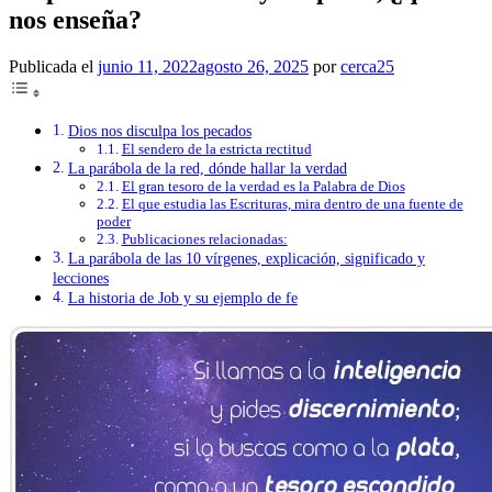
nos enseña?
Publicada el
junio 11, 2022
agosto 26, 2025
por
cerca25
Dios nos disculpa los pecados
El sendero de la estricta rectitud
La parábola de la red, dónde hallar la verdad
El gran tesoro de la verdad es la Palabra de Dios
El que estudia las Escrituras, mira dentro de una fuente de
poder
Publicaciones relacionadas:
La parábola de las 10 vírgenes, explicación, significado y
lecciones
La historia de Job y su ejemplo de fe