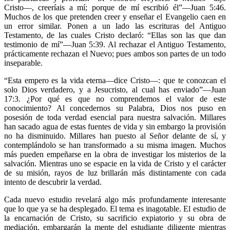
Cristo—, creeríais a mí; porque de mí escribió él”—Juan 5:46.
Muchos de los que pretenden creer y enseñar el Evangelio caen en
un error similar. Ponen a un lado las escrituras del Antiguo
Testamento, de las cuales Cristo declaró: “Ellas son las que dan
testimonio de mí”—Juan 5:39. Al rechazar el Antiguo Testamento,
prácticamente rechazan el Nuevo; pues ambos son partes de un todo
inseparable.
“Esta empero es la vida eterna—dice Cristo—: que te conozcan el
solo Dios verdadero, y a Jesucristo, al cual has enviado”—Juan
17:3. ¿Por qué es que no comprendemos el valor de este
conocimiento? Al concedernos su Palabra, Dios nos puso en
posesión de toda verdad esencial para nuestra salvación. Millares
han sacado agua de estas fuentes de vida y sin embargo la provisión
no ha disminuido. Millares han puesto al Señor delante de sí, y
contemplándolo se han transformado a su misma imagen. Muchos
más pueden empeñarse en la obra de investigar los misterios de la
salvación. Mientras uno se espacie en la vida de Cristo y el carácter
de su misión, rayos de luz brillarán más distintamente con cada
intento de descubrir la verdad.
Cada nuevo estudio revelará algo más profundamente interesante
que lo que ya se ha desplegado. El tema es inagotable. El estudio de
la encarnación de Cristo, su sacrificio expiatorio y su obra de
mediación, embargarán la mente del estudiante diligente mientras