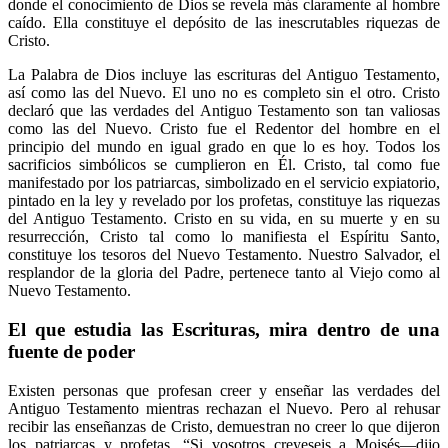
donde el conocimiento de Dios se revela más claramente al hombre
caído. Ella constituye el depósito de las inescrutables riquezas de
Cristo.
La Palabra de Dios incluye las escrituras del Antiguo Testamento,
así como las del Nuevo. El uno no es completo sin el otro. Cristo
declaró que las verdades del Antiguo Testamento son tan valiosas
como las del Nuevo. Cristo fue el Redentor del hombre en el
principio del mundo en igual grado en que lo es hoy. Todos los
sacrificios simbólicos se cumplieron en Él. Cristo, tal como fue
manifestado por los patriarcas, simbolizado en el servicio expiatorio,
pintado en la ley y revelado por los profetas, constituye las riquezas
del Antiguo Testamento. Cristo en su vida, en su muerte y en su
resurrección, Cristo tal como lo manifiesta el Espíritu Santo,
constituye los tesoros del Nuevo Testamento. Nuestro Salvador, el
resplandor de la gloria del Padre, pertenece tanto al Viejo como al
Nuevo Testamento.
El que estudia las Escrituras, mira dentro de una
fuente de poder
Existen personas que profesan creer y enseñar las verdades del
Antiguo Testamento mientras rechazan el Nuevo. Pero al rehusar
recibir las enseñanzas de Cristo, demuestran no creer lo que dijeron
los patriarcas y profetas. “Si vosotros creyeseis a Moisés—dijo