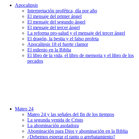
Apocalipsis
Interpretación profética, día por año
El mensaje del primer ángel
El mensaje del segundo ángel
El mensaje del tercer ángel
La reforma pro-salud y el mensaje del tercer ángel
El dragón, la bestia y el falso profeta
Apocalipsis 18 el fuerte clamor
El milenio en la Biblia
El libro de la vida, el libro de memoria y el libro de los
pecados
Mateo 24
Mateo 24 y las señales del fin de los tiempos
La segunda venida de Cristo
La abominación asoladora
Abominación para Dios y abominación en la Biblia
¿Debemos esperar el rapto o arrebatamiento?