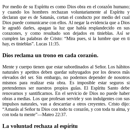
Por medio de su Espíritu es como Dios obra en el corazón humano;
y cuando los hombres rechazan voluntariamente al Espíritu y
declaran que es de Satanás, cortan el conducto por medio del cual
Dios puede comunicarse con ellos. Al negar la evidencia que a Dios
le agradó darles, apagan la luz que había resplandecido en sus
corazones, y como resultado son dejados en tinieblas. Así se
cumplen las palabras de Cristo: “Mira pues, si la lumbre que en ti
hay, es tinieblas”. Lucas 11:35.
Dios reclama un trono en cada corazón.
Mente y cuerpo tienen que estar subordinados al Señor. Los hábitos
naturales y apetitos deben quedar subyugados por los deseos más
elevados del ser. Sin embargo, no podemos depender de nosotros
mismos para realizar esta obra. Es imposible estar seguros si
pretendemos ser nuestros propios guías. El Espíritu Santo debe
renovarnos y santificarnos. En el servicio de Dios no puede haber
obras a medias. Los que profesan servirle y son indulgentes con sus
impulsos naturales, van a descarriar a otros creyentes. Cristo dijo:
“Amarás al Señor tu Dios con todo tu corazón, y con toda tu alma, y
con toda tu mente”—Mateo 22:37.
La voluntad rechaza al espíritu