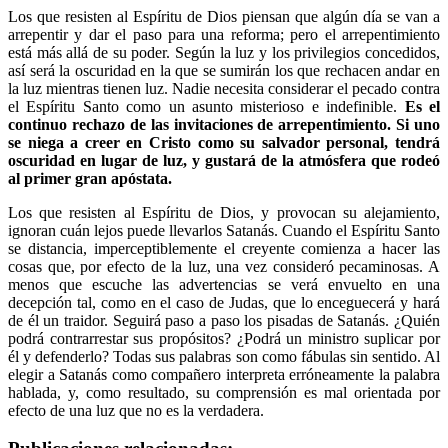
Los que resisten al Espíritu de Dios piensan que algún día se van a
arrepentir y dar el paso para una reforma; pero el arrepentimiento
está más allá de su poder. Según la luz y los privilegios concedidos,
así será la oscuridad en la que se sumirán los que rechacen andar en
la luz mientras tienen luz. Nadie necesita considerar el pecado contra
el Espíritu Santo como un asunto misterioso e indefinible.
Es el
continuo rechazo de las invitaciones de arrepentimiento. Si uno
se niega a creer en Cristo como su salvador personal, tendrá
oscuridad en lugar de luz, y gustará de la atmósfera que rodeó
al primer gran apóstata.
Los que resisten al Espíritu de Dios, y provocan su alejamiento,
ignoran cuán lejos puede llevarlos Satanás. Cuando el Espíritu Santo
se distancia, imperceptiblemente el creyente comienza a hacer las
cosas que, por efecto de la luz, una vez consideró pecaminosas. A
menos que escuche las advertencias se verá envuelto en una
decepción tal, como en el caso de Judas, que lo enceguecerá y hará
de él un traidor. Seguirá paso a paso los pisadas de Satanás. ¿Quién
podrá contrarrestar sus propósitos? ¿Podrá un ministro suplicar por
él y defenderlo? Todas sus palabras son como fábulas sin sentido. Al
elegir a Satanás como compañero interpreta erróneamente la palabra
hablada, y, como resultado, su comprensión es mal orientada por
efecto de una luz que no es la verdadera.