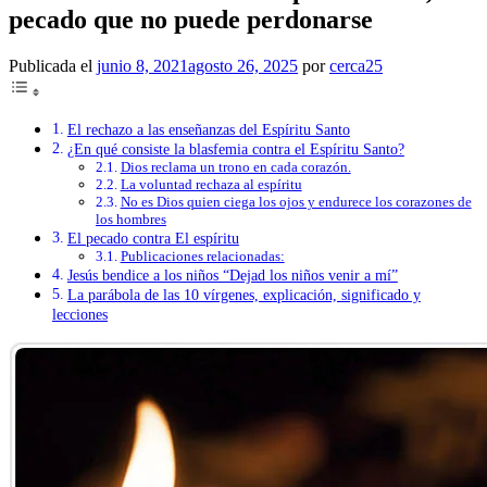
pecado que no puede perdonarse
Publicada el
junio 8, 2021
agosto 26, 2025
por
cerca25
El rechazo a las enseñanzas del Espíritu Santo
¿En qué consiste la blasfemia contra el Espíritu Santo?
Dios reclama un trono en cada corazón.
La voluntad rechaza al espíritu
No es Dios quien ciega los ojos y endurece los corazones de
los hombres
El pecado contra El espíritu
Publicaciones relacionadas:
Jesús bendice a los niños “Dejad los niños venir a mí”
La parábola de las 10 vírgenes, explicación, significado y
lecciones