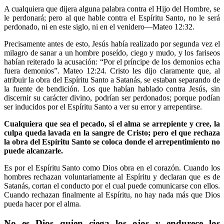
A cualquiera que dijera alguna palabra contra el Hijo del Hombre, se
le perdonará; pero al que hable contra el Espíritu Santo, no le será
perdonado, ni en este siglo, ni en el venidero—Mateo 12:32.
Precisamente antes de esto, Jesús había realizado por segunda vez el
milagro de sanar a un hombre poseído, ciego y mudo, y los fariseos
habían reiterado la acusación: “Por el príncipe de los demonios echa
fuera demonios”. Mateo 12:24. Cristo les dijo claramente que, al
atribuir la obra del Espíritu Santo a Satanás, se estaban separando de
la fuente de bendición. Los que habían hablado contra Jesús, sin
discernir su carácter divino, podrían ser perdonados; porque podían
ser inducidos por el Espíritu Santo a ver su error y arrepentirse.
Cualquiera que sea el pecado, si el alma se arrepiente y cree, la
culpa queda lavada en la sangre de Cristo; pero el que rechaza
la obra del Espíritu Santo se coloca donde el arrepentimiento no
puede alcanzarle.
Es por el Espíritu Santo como Dios obra en el corazón. Cuando los
hombres rechazan voluntariamente al Espíritu y declaran que es de
Satanás, cortan el conducto por el cual puede comunicarse con ellos.
Cuando rechazan finalmente al Espíritu, no hay nada más que Dios
pueda hacer por el alma.
No es Dios quien ciega los ojos y endurece los