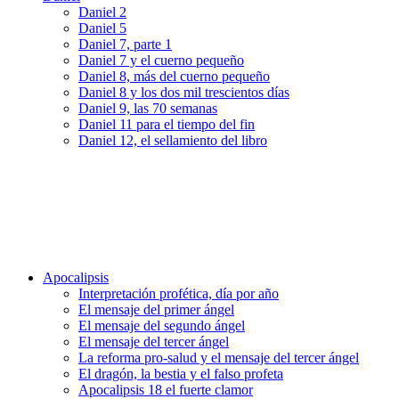
Daniel 2
Daniel 5
Daniel 7, parte 1
Daniel 7 y el cuerno pequeño
Daniel 8, más del cuerno pequeño
Daniel 8 y los dos mil trescientos días
Daniel 9, las 70 semanas
Daniel 11 para el tiempo del fin
Daniel 12, el sellamiento del libro
Apocalipsis
Interpretación profética, día por año
El mensaje del primer ángel
El mensaje del segundo ángel
El mensaje del tercer ángel
La reforma pro-salud y el mensaje del tercer ángel
El dragón, la bestia y el falso profeta
Apocalipsis 18 el fuerte clamor