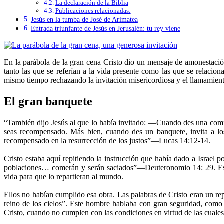
La declaración de la Biblia
Publicaciones relacionadas:
Jesús en la tumba de José de Arimatea
Entrada triunfante de Jesús en Jerusalén: tu rey viene
En la parábola de la gran cena Cristo dio un mensaje de amonestació
tanto las que se referían a la vida presente como las que se relacion
mismo tiempo rechazando la invitación misericordiosa y el llamamient
El gran banquete
“También dijo Jesús al que lo había invitado: —Cuando des una comida o
seas recompensado. Más bien, cuando des un banquete, invita a los
recompensado en la resurrección de los justos”—Lucas 14:12-14.
Cristo estaba aquí repitiendo la instrucción que había dado a Israel p
poblaciones… comerán y serán saciados”—Deuteronomio 14: 29. Estas 
vida para que lo repartieran al mundo.
Ellos no habían cumplido esa obra. Las palabras de Cristo eran un r
reino de los cielos”. Este hombre hablaba con gran seguridad, como s
Cristo, cuando no cumplen con las condiciones en virtud de las cuales