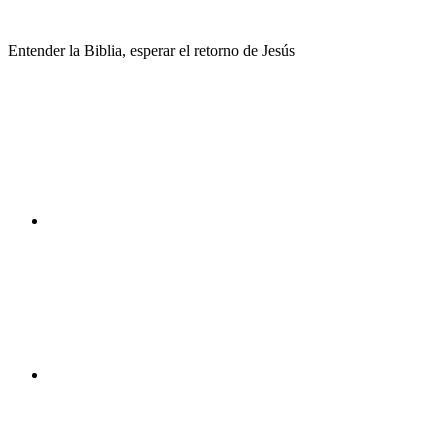
Saltar
al
Entender la Biblia, esperar el retorno de Jesús
contenido
Facebook
Instagram
Youtube