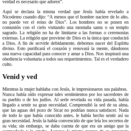
verdad es necesario que adoren”.
Aquí se declara la misma verdad que Jesús había revelado a
Nicodemo cuando dijo: “A menos que el hombre naciere de lo alto,
no puede ver el reino de Dios”. Los hombres no se ponen en
comunión con el cielo visitando una montaña santa o un templo
sagrado. La religión no ha de limitarse a las formas o ceremonias
externas. La religión que proviene de Dios es la única que conducirá
a Dios. A fin de servirle debidamente, debemos nacer del Espíritu
divino. Esto purificará el corazón y renovará la mente, dándonos
una nueva capacidad para conocer y amar a Dios. Nos inspirará una
obediencia voluntaria a todos sus requerimientos. Tal es el verdadero
culto.
Venid y ved
Mientras la mujer hablaba con Jesús, le impresionaron sus palabras.
Nunca había oído expresar tales sentimientos por los sacerdotes de
su pueblo o de los judíos. Al serle revelada su vida pasada, había
llegado a sentir su gran necesidad. Comprendió la sed de su alma,
que las aguas del pozo de Sicar no podrían nunca satisfacer. Nada
de todo lo que había conocido antes, le había hecho sentir así su
gran necesidad. Jesús la había convencido de que leía los secretos de
su vida; sin embargo, se daba cuenta de que era un amigo que la