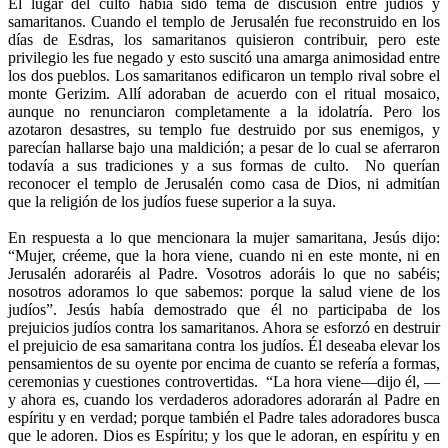
El lugar del culto había sido tema de discusión entre judíos y
samaritanos. Cuando el templo de Jerusalén fue reconstruido en los
días de Esdras, los samaritanos quisieron contribuir, pero este
privilegio les fue negado y esto suscitó una amarga animosidad entre
los dos pueblos. Los samaritanos edificaron un templo rival sobre el
monte Gerizim. Allí adoraban de acuerdo con el ritual mosaico,
aunque no renunciaron completamente a la idolatría. Pero los
azotaron desastres, su templo fue destruido por sus enemigos, y
parecían hallarse bajo una maldición; a pesar de lo cual se aferraron
todavía a sus tradiciones y a sus formas de culto. No querían
reconocer el templo de Jerusalén como casa de Dios, ni admitían
que la religión de los judíos fuese superior a la suya.
En respuesta a lo que mencionara la mujer samaritana, Jesús dijo:
“Mujer, créeme, que la hora viene, cuando ni en este monte, ni en
Jerusalén adoraréis al Padre. Vosotros adoráis lo que no sabéis;
nosotros adoramos lo que sabemos: porque la salud viene de los
judíos”. Jesús había demostrado que él no participaba de los
prejuicios judíos contra los samaritanos. Ahora se esforzó en destruir
el prejuicio de esa samaritana contra los judíos. Él deseaba elevar los
pensamientos de su oyente por encima de cuanto se refería a formas,
ceremonias y cuestiones controvertidas. “La hora viene—dijo él, —
y ahora es, cuando los verdaderos adoradores adorarán al Padre en
espíritu y en verdad; porque también el Padre tales adoradores busca
que le adoren. Dios es Espíritu; y los que le adoran, en espíritu y en