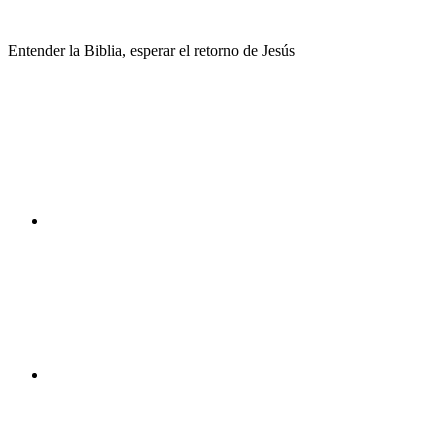
Saltar
al
Entender la Biblia, esperar el retorno de Jesús
contenido
Facebook
Instagram
Youtube