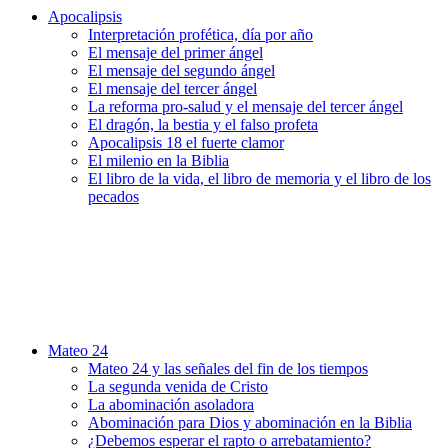
Apocalipsis
Interpretación profética, día por año
El mensaje del primer ángel
El mensaje del segundo ángel
El mensaje del tercer ángel
La reforma pro-salud y el mensaje del tercer ángel
El dragón, la bestia y el falso profeta
Apocalipsis 18 el fuerte clamor
El milenio en la Biblia
El libro de la vida, el libro de memoria y el libro de los
pecados
Mateo 24
Mateo 24 y las señales del fin de los tiempos
La segunda venida de Cristo
La abominación asoladora
Abominación para Dios y abominación en la Biblia
¿Debemos esperar el rapto o arrebatamiento?