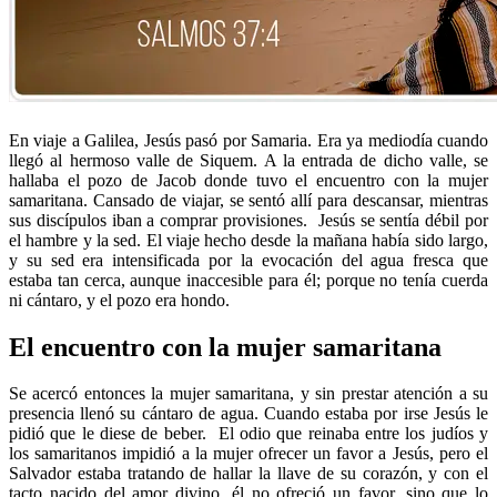
En viaje a Galilea, Jesús pasó por Samaria. Era ya mediodía cuando
llegó al hermoso valle de Siquem. A la entrada de dicho valle, se
hallaba el pozo de Jacob donde tuvo el encuentro con la mujer
samaritana. Cansado de viajar, se sentó allí para descansar, mientras
sus discípulos iban a comprar provisiones. Jesús se sentía débil por
el hambre y la sed. El viaje hecho desde la mañana había sido largo,
y su sed era intensificada por la evocación del agua fresca que
estaba tan cerca, aunque inaccesible para él; porque no tenía cuerda
ni cántaro, y el pozo era hondo.
El encuentro con la mujer samaritana
Se acercó entonces la mujer samaritana, y sin prestar atención a su
presencia llenó su cántaro de agua. Cuando estaba por irse Jesús le
pidió que le diese de beber. El odio que reinaba entre los judíos y
los samaritanos impidió a la mujer ofrecer un favor a Jesús, pero el
Salvador estaba tratando de hallar la llave de su corazón, y con el
tacto nacido del amor divino, él no ofreció un favor, sino que lo