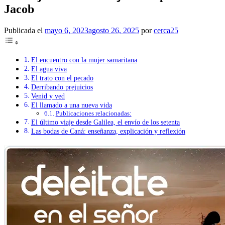
Jacob
Publicada el
mayo 6, 2023
agosto 26, 2025
por
cerca25
El encuentro con la mujer samaritana
El agua viva
El trato con el pecado
Derribando prejuicios
Venid y ved
El llamado a una nueva vida
Publicaciones relacionadas:
El último viaje desde Galilea, el envío de los setenta
Las bodas de Caná: enseñanza, explicación y reflexión