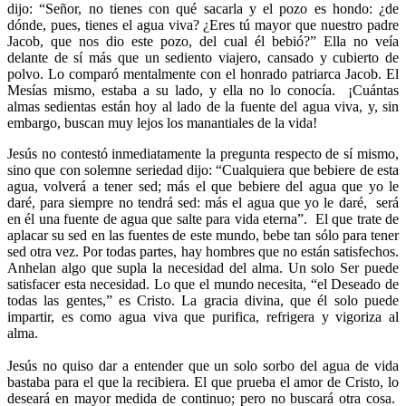
dijo: “Señor, no tienes con qué sacarla y el pozo es hondo: ¿de
dónde, pues, tienes el agua viva? ¿Eres tú mayor que nuestro padre
Jacob, que nos dio este pozo, del cual él bebió?” Ella no veía
delante de sí más que un sediento viajero, cansado y cubierto de
polvo. Lo comparó mentalmente con el honrado patriarca Jacob. El
Mesías mismo, estaba a su lado, y ella no lo conocía. ¡Cuántas
almas sedientas están hoy al lado de la fuente del agua viva, y, sin
embargo, buscan muy lejos los manantiales de la vida!
Jesús no contestó inmediatamente la pregunta respecto de sí mismo,
sino que con solemne seriedad dijo: “Cualquiera que bebiere de esta
agua, volverá a tener sed; más el que bebiere del agua que yo le
daré, para siempre no tendrá sed: más el agua que yo le daré, será
en él una fuente de agua que salte para vida eterna”. El que trate de
aplacar su sed en las fuentes de este mundo, bebe tan sólo para tener
sed otra vez. Por todas partes, hay hombres que no están satisfechos.
Anhelan algo que supla la necesidad del alma. Un solo Ser puede
satisfacer esta necesidad. Lo que el mundo necesita, “el Deseado de
todas las gentes,” es Cristo. La gracia divina, que él solo puede
impartir, es como agua viva que purifica, refrigera y vigoriza al
alma.
Jesús no quiso dar a entender que un solo sorbo del agua de vida
bastaba para el que la recibiera. El que prueba el amor de Cristo, lo
deseará en mayor medida de continuo; pero no buscará otra cosa.