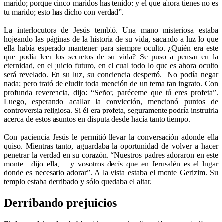
marido; porque cinco maridos has tenido: y el que ahora tienes no es
tu marido; esto has dicho con verdad”.
La interlocutora de Jesús tembló. Una mano misteriosa estaba
hojeando las páginas de la historia de su vida, sacando a luz lo que
ella había esperado mantener para siempre oculto. ¿Quién era este
que podía leer los secretos de su vida? Se puso a pensar en la
eternidad, en el juicio futuro, en el cual todo lo que es ahora oculto
será revelado. En su luz, su conciencia despertó. No podía negar
nada; pero trató de eludir toda mención de un tema tan ingrato. Con
profunda reverencia, dijo: “Señor, paréceme que tú eres profeta”.
Luego, esperando acallar la convicción, mencionó puntos de
controversia religiosa. Si él era profeta, seguramente podría instruirla
acerca de estos asuntos en disputa desde hacía tanto tiempo.
Con paciencia Jesús le permitió llevar la conversación adonde ella
quiso. Mientras tanto, aguardaba la oportunidad de volver a hacer
penetrar la verdad en su corazón. “Nuestros padres adoraron en este
monte—dijo ella, —y vosotros decís que en Jerusalén es el lugar
donde es necesario adorar”. A la vista estaba el monte Gerizim. Su
templo estaba derribado y sólo quedaba el altar.
Derribando prejuicios