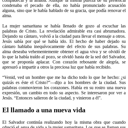
compadecía y la amaba. Aunque la misma pureza de su presencia
condenaba el pecado de ella, no había pronunciado acusación
alguna, sino que le había hablado de su gracia, que podía renovar el
alma.
La mujer samaritana se había llenado de gozo al escuchar las
palabras de Cristo. La revelación admirable era casi abrumadora.
Dejando su cántaro, volvió a la ciudad para llevar el mensaje a otros.
Jesús sabía por qué se había ido. El hecho de haber dejado su
cántaro hablaba inequívocamente del efecto de sus palabras. Su
alma deseaba vehementemente obtener el agua viva y se olvidó de
lo que la había traído al pozo, se olvidó hasta de la sed del Salvador,
que se proponía aplacar. Con corazón rebosante de alegría, se
apresuró a impartir a otros la preciosa luz que había recibido.
“Venid, ved un hombre que me ha dicho todo lo que he hecho: ¿si
quizás es éste el Cristo?”—dijo a los hombres de la ciudad. Sus
palabras conmovieron los corazones. Había en su rostro una nueva
expresión, un cambio en todo su aspecto. Se interesaron por ver a
Jesús. “Entonces salieron de la ciudad, y vinieron a él”.
El llamado a una nueva vida
El Salvador continúa realizando hoy la misma obra que cuando
ofreció el agua de vida a la mujer samaritana. Los que se llaman sus