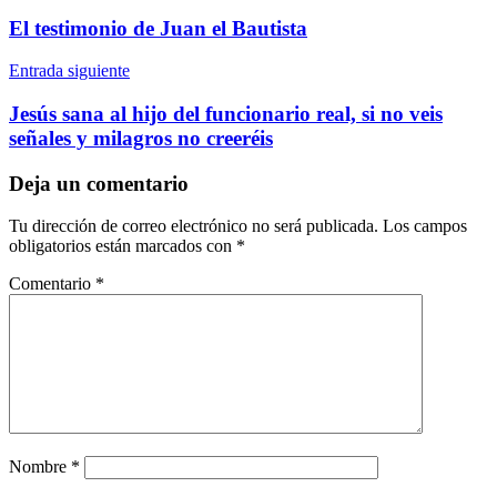
de
El testimonio de Juan el Bautista
entradas
Entrada siguiente
Jesús sana al hijo del funcionario real, si no veis
señales y milagros no creeréis
Deja un comentario
Tu dirección de correo electrónico no será publicada.
Los campos
obligatorios están marcados con
*
Comentario
*
Nombre
*