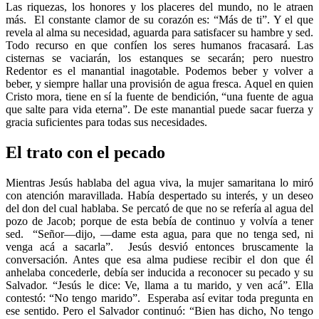
Las riquezas, los honores y los placeres del mundo, no le atraen
más. El constante clamor de su corazón es: “Más de ti”. Y el que
revela al alma su necesidad, aguarda para satisfacer su hambre y sed.
Todo recurso en que confíen los seres humanos fracasará. Las
cisternas se vaciarán, los estanques se secarán; pero nuestro
Redentor es el manantial inagotable. Podemos beber y volver a
beber, y siempre hallar una provisión de agua fresca. Aquel en quien
Cristo mora, tiene en sí la fuente de bendición, “una fuente de agua
que salte para vida eterna”. De este manantial puede sacar fuerza y
gracia suficientes para todas sus necesidades.
El trato con el pecado
Mientras Jesús hablaba del agua viva, la mujer samaritana lo miró
con atención maravillada. Había despertado su interés, y un deseo
del don del cual hablaba. Se percató de que no se refería al agua del
pozo de Jacob; porque de esta bebía de continuo y volvía a tener
sed. “Señor—dijo, —dame esta agua, para que no tenga sed, ni
venga acá a sacarla”. Jesús desvió entonces bruscamente la
conversación. Antes que esa alma pudiese recibir el don que él
anhelaba concederle, debía ser inducida a reconocer su pecado y su
Salvador. “Jesús le dice: Ve, llama a tu marido, y ven acá”. Ella
contestó: “No tengo marido”. Esperaba así evitar toda pregunta en
ese sentido. Pero el Salvador continuó: “Bien has dicho, No tengo