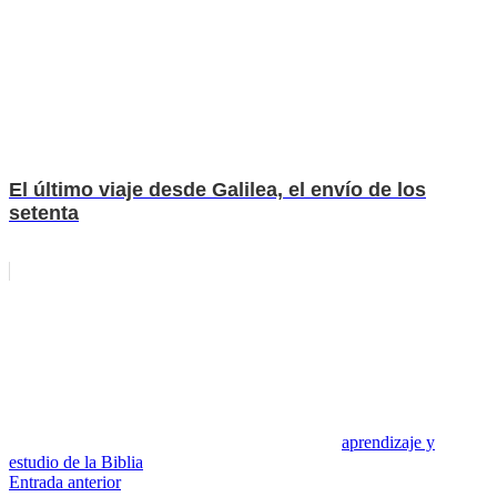
El último viaje desde Galilea, el envío de los
setenta
aprendizaje y
estudio de la Biblia
Navegación
Entrada anterior