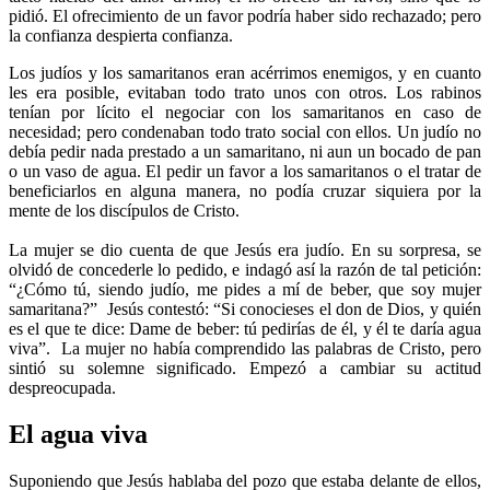
pidió. El ofrecimiento de un favor podría haber sido rechazado; pero
la confianza despierta confianza.
Los judíos y los samaritanos eran acérrimos enemigos, y en cuanto
les era posible, evitaban todo trato unos con otros. Los rabinos
tenían por lícito el negociar con los samaritanos en caso de
necesidad; pero condenaban todo trato social con ellos. Un judío no
debía pedir nada prestado a un samaritano, ni aun un bocado de pan
o un vaso de agua. El pedir un favor a los samaritanos o el tratar de
beneficiarlos en alguna manera, no podía cruzar siquiera por la
mente de los discípulos de Cristo.
La mujer se dio cuenta de que Jesús era judío. En su sorpresa, se
olvidó de concederle lo pedido, e indagó así la razón de tal petición:
“¿Cómo tú, siendo judío, me pides a mí de beber, que soy mujer
samaritana?” Jesús contestó: “Si conocieses el don de Dios, y quién
es el que te dice: Dame de beber: tú pedirías de él, y él te daría agua
viva”. La mujer no había comprendido las palabras de Cristo, pero
sintió su solemne significado. Empezó a cambiar su actitud
despreocupada.
El agua viva
Suponiendo que Jesús hablaba del pozo que estaba delante de ellos,