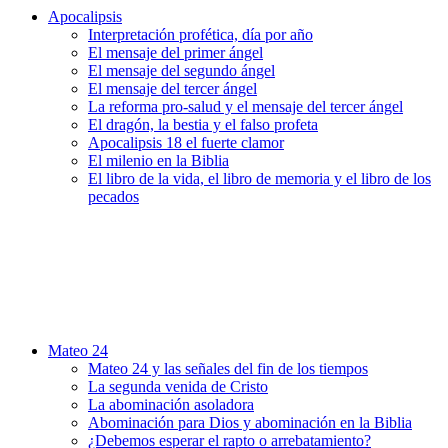
Apocalipsis
Interpretación profética, día por año
El mensaje del primer ángel
El mensaje del segundo ángel
El mensaje del tercer ángel
La reforma pro-salud y el mensaje del tercer ángel
El dragón, la bestia y el falso profeta
Apocalipsis 18 el fuerte clamor
El milenio en la Biblia
El libro de la vida, el libro de memoria y el libro de los
pecados
Mateo 24
Mateo 24 y las señales del fin de los tiempos
La segunda venida de Cristo
La abominación asoladora
Abominación para Dios y abominación en la Biblia
¿Debemos esperar el rapto o arrebatamiento?