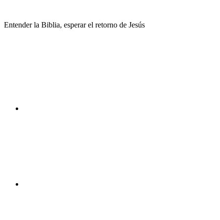
Saltar
al
Entender la Biblia, esperar el retorno de Jesús
contenido
Facebook
Instagram
Youtube