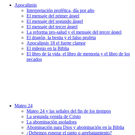
Apocalipsis
Interpretación profética, día por año
El mensaje del primer ángel
El mensaje del segundo ángel
El mensaje del tercer ángel
La reforma pro-salud y el mensaje del tercer ángel
El dragón, la bestia y el falso profeta
Apocalipsis 18 el fuerte clamor
El milenio en la Biblia
El libro de la vida, el libro de memoria y el libro de los
pecados
Mateo 24
Mateo 24 y las señales del fin de los tiempos
La segunda venida de Cristo
La abominación asoladora
Abominación para Dios y abominación en la Biblia
¿Debemos esperar el rapto o arrebatamiento?