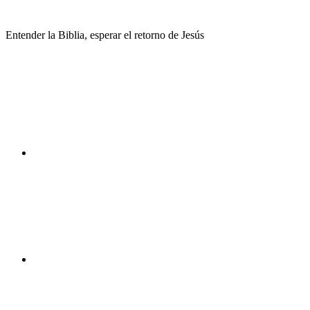
Saltar
al
Entender la Biblia, esperar el retorno de Jesús
contenido
Facebook
Instagram
Youtube