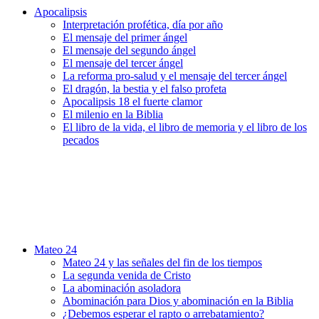
Apocalipsis
Interpretación profética, día por año
El mensaje del primer ángel
El mensaje del segundo ángel
El mensaje del tercer ángel
La reforma pro-salud y el mensaje del tercer ángel
El dragón, la bestia y el falso profeta
Apocalipsis 18 el fuerte clamor
El milenio en la Biblia
El libro de la vida, el libro de memoria y el libro de los
pecados
Mateo 24
Mateo 24 y las señales del fin de los tiempos
La segunda venida de Cristo
La abominación asoladora
Abominación para Dios y abominación en la Biblia
¿Debemos esperar el rapto o arrebatamiento?