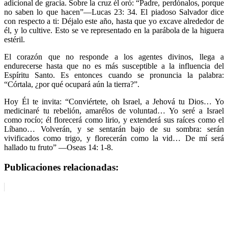
adicional de gracia. Sobre la cruz él oró: “Padre, perdónalos, porque
no saben lo que hacen”—Lucas 23: 34. El piadoso Salvador dice
con respecto a ti: Déjalo este año, hasta que yo excave alrededor de
él, y lo cultive. Esto se ve representado en la parábola de la higuera
estéril.
El corazón que no responde a los agentes divinos, llega a
endurecerse hasta que no es más susceptible a la influencia del
Espíritu Santo. Es entonces cuando se pronuncia la palabra:
“Córtala, ¿por qué ocupará aún la tierra?”.
Hoy Él te invita: “Conviértete, oh Israel, a Jehová tu Dios… Yo
medicinaré tu rebelión, amarélos de voluntad… Yo seré a Israel
como rocío; él florecerá como lirio, y extenderá sus raíces como el
Líbano… Volverán, y se sentarán bajo de su sombra: serán
vivificados como trigo, y florecerán como la vid… De mí será
hallado tu fruto” —Oseas 14: 1-8.
Publicaciones relacionadas: