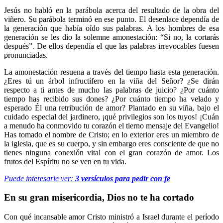
Jesús no habló en la parábola acerca del resultado de la obra del
viñero. Su parábola terminó en ese punto. El desenlace dependía de
la generación que había oído sus palabras. A los hombres de esa
generación se les dio la solemne amonestación: “Si no, la cortarás
después”. De ellos dependía el que las palabras irrevocables fuesen
pronunciadas.
La amonestación resuena a través del tiempo hasta esta generación.
¿Eres tú un árbol infructífero en la viña del Señor? ¿Se dirán
respecto a ti antes de mucho las palabras de juicio? ¿Por cuánto
tiempo has recibido sus dones? ¿Por cuánto tiempo ha velado y
esperado Él una retribución de amor? Plantado en su viña, bajo el
cuidado especial del jardinero, ¡qué privilegios son los tuyos! ¡Cuán
a menudo ha conmovido tu corazón el tierno mensaje del Evangelio!
Has tomado el nombre de Cristo; en lo exterior eres un miembro de
la iglesia, que es su cuerpo, y sin embargo eres consciente de que no
tienes ninguna conexión vital con el gran corazón de amor. Los
frutos del Espíritu no se ven en tu vida.
Puede interesarle ver:
3 versículos para pedir con fe
En su gran misericordia, Dios no te ha cortado
Con qué incansable amor Cristo ministró a Israel durante el período