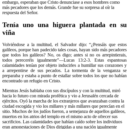
embargo, esperaban que Cristo denunciase a esos hombres como
más pecadores que los demás. Grande fue su sorpresa al oír la
respuesta del Señor.
Tenía uno una higuera plantada en su
viña
Volviéndose a la multitud, el Salvador dijo: “¿Pensáis que estos
galileos, porque han padecido tales cosas, hayan sido más pecadores
que todos los galileos? No, os digo; antes si no os arrepintierais,
todos pereceréis igualmente”—Lucas 13:2-3. Estas espantosas
calamidades tenían por objeto inducirles a humillar sus corazones y
a arrepentirse de sus pecados. La tormenta de la venganza se
preparaba y estaba a punto de estallar sobre todos los que no habían
encontrado un refugio en Cristo.
Mientras Jesús hablaba con sus discípulos y con la multitud, miró
hacia lo futuro con mirada profética y vio a Jerusalén cercada de
ejércitos. Oyó la marcha de los extranjeros que avanzaban contra la
ciudad escogida y vio los millares y más millares que perecían en el
sitio. Muchos de los judíos fueron, a semejanza de aquellos galileos,
muertos en los atrios del templo en el mismo acto de ofrecer sus
sacrificios. Las calamidades que habían caído sobre los individuos
eran amonestaciones de Dios dirigidas a una nación igualmente