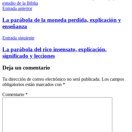
estudio de la Biblia
Navegación
Entrada anterior
de
La parábola de la moneda perdida, explicación y
entradas
enseñanza
Entrada siguiente
La parábola del rico insensato, explicación,
significado y lecciones
Deja un comentario
Tu dirección de correo electrónico no será publicada.
Los campos
obligatorios están marcados con
*
Comentario
*