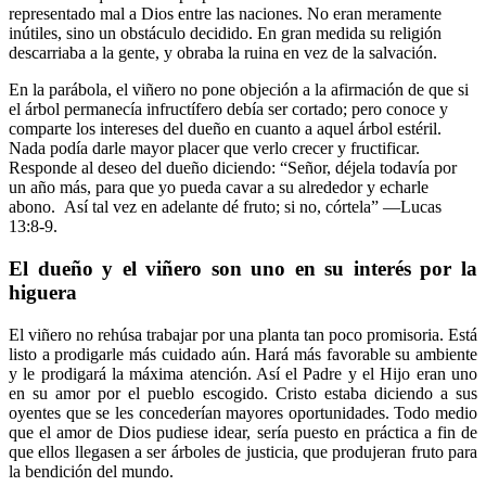
representado mal a Dios entre las naciones. No eran meramente
inútiles, sino un obstáculo decidido. En gran medida su religión
descarriaba a la gente, y obraba la ruina en vez de la salvación.
En la parábola, el viñero no pone objeción a la afirmación de que si
el árbol permanecía infructífero debía ser cortado; pero conoce y
comparte los intereses del dueño en cuanto a aquel árbol estéril.
Nada podía darle mayor placer que verlo crecer y fructificar.
Responde al deseo del dueño diciendo: “Señor, déjela todavía por
un año más, para que yo pueda cavar a su alrededor y echarle
abono. Así tal vez en adelante dé fruto; si no, córtela” —Lucas
13:8-9.
El dueño y el viñero son uno en su interés por la
higuera
El viñero no rehúsa trabajar por una planta tan poco promisoria. Está
listo a prodigarle más cuidado aún. Hará más favorable su ambiente
y le prodigará la máxima atención. Así el Padre y el Hijo eran uno
en su amor por el pueblo escogido. Cristo estaba diciendo a sus
oyentes que se les concederían mayores oportunidades. Todo medio
que el amor de Dios pudiese idear, sería puesto en práctica a fin de
que ellos llegasen a ser árboles de justicia, que produjeran fruto para
la bendición del mundo.