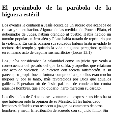
El preámbulo de la parábola de la
higuera estéril
Los oyentes le contaron a Jesús acerca de un suceso que acababa de
causar gran excitación. Algunas de las medidas de Poncio Pilato, el
gobernador de Judea, habían ofendido al pueblo. Había habido un
tumulto popular en Jerusalén y Pilato había tratado de reprimirlo por
la violencia. En cierta ocasión sus soldados habían hasta invadido lo
recintos del templo y quitado la vida a algunos peregrinos galileos
en el mismo acto de degollar sus sacrificios (Lucas 13:1).
Los judíos consideraban la calamidad como un juicio que venía a
consecuencia del pecado del que lo sufría, y aquellos que relataron
este acto de violencia, lo hicieron con secreta satisfacción. A su
parecer, su propia buena fortuna comprobaba que ellos eran mucho
mejores y por lo tanto, más favorecidos por Dios que aquellos
galileos. Esperaban oír de Jesús palabras de condenación contra
aquellos hombres, que a no dudarlo, harto merecían su castigo.
Los discípulos de Cristo no se aventuraron a expresar sus ideas hasta
que hubieron oído la opinión de su Maestro. Él les había dado
lecciones definidas con respecto a juzgar los caracteres de otros
hombres, y medir la retribución de acuerdo con su juicio finito. Sin