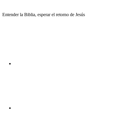
Saltar
al
Entender la Biblia, esperar el retorno de Jesús
contenido
Facebook
Instagram
Youtube