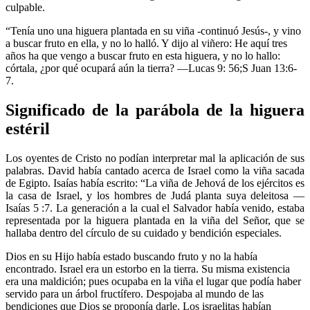
culpable.
“Tenía uno una higuera plantada en su viña -continuó Jesús-, y vino
a buscar fruto en ella, y no lo halló. Y dijo al viñero: He aquí tres
años ha que vengo a buscar fruto en esta higuera, y no lo hallo:
córtala, ¿por qué ocupará aún la tierra? —Lucas 9: 56;S Juan 13:6-
7.
Significado de la parábola de la higuera
estéril
Los oyentes de Cristo no podían interpretar mal la aplicación de sus
palabras. David había cantado acerca de Israel como la viña sacada
de Egipto. Isaías había escrito: “La viña de Jehová de los ejércitos es
la casa de Israel, y los hombres de Judá planta suya deleitosa —
Isaías 5 :7. La generación a la cual el Salvador había venido, estaba
representada por la higuera plantada en la viña del Señor, que se
hallaba dentro del círculo de su cuidado y bendición especiales.
Dios en su Hijo había estado buscando fruto y no la había
encontrado. Israel era un estorbo en la tierra. Su misma existencia
era una maldición; pues ocupaba en la viña el lugar que podía haber
servido para un árbol fructífero. Despojaba al mundo de las
bendiciones que Dios se proponía darle. Los israelitas habían