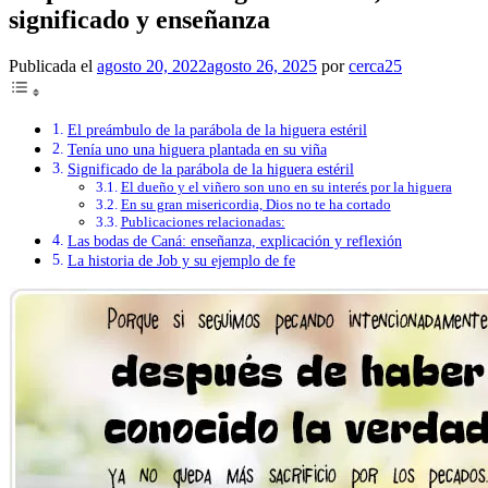
significado y enseñanza
Publicada el
agosto 20, 2022
agosto 26, 2025
por
cerca25
El preámbulo de la parábola de la higuera estéril
Tenía uno una higuera plantada en su viña
Significado de la parábola de la higuera estéril
El dueño y el viñero son uno en su interés por la higuera
En su gran misericordia, Dios no te ha cortado
Publicaciones relacionadas:
Las bodas de Caná: enseñanza, explicación y reflexión
La historia de Job y su ejemplo de fe