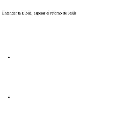
Saltar
al
Entender la Biblia, esperar el retorno de Jesús
contenido
Facebook
Instagram
Youtube