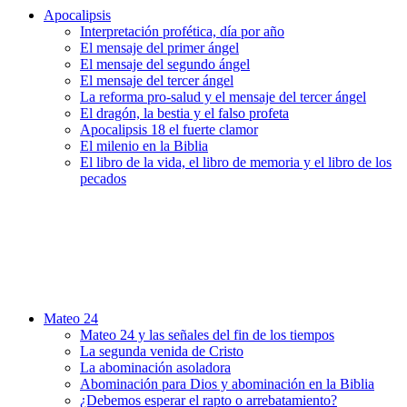
Apocalipsis
Interpretación profética, día por año
El mensaje del primer ángel
El mensaje del segundo ángel
El mensaje del tercer ángel
La reforma pro-salud y el mensaje del tercer ángel
El dragón, la bestia y el falso profeta
Apocalipsis 18 el fuerte clamor
El milenio en la Biblia
El libro de la vida, el libro de memoria y el libro de los
pecados
Mateo 24
Mateo 24 y las señales del fin de los tiempos
La segunda venida de Cristo
La abominación asoladora
Abominación para Dios y abominación en la Biblia
¿Debemos esperar el rapto o arrebatamiento?