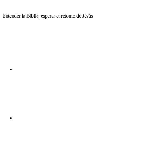
Saltar
al
Entender la Biblia, esperar el retorno de Jesús
contenido
Facebook
Instagram
Youtube