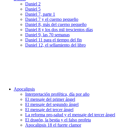
Daniel 2
Daniel 5
Daniel 7, parte 1
Daniel 7 y el cuerno pequeño
Daniel 8, más del cuerno pequeño
Daniel 8 y los dos mil trescientos días
Daniel 9, las 70 semanas
Daniel 11 para el tiempo del fin
Daniel 12, el sellamiento del libro
Apocalipsis
Interpretación profética, día por año
El mensaje del primer ángel
El mensaje del segundo ángel
El mensaje del tercer ángel
La reforma pro-salud y el mensaje del tercer ángel
El dragón, la bestia y el falso profeta
Apocalipsis 18 el fuerte clamor