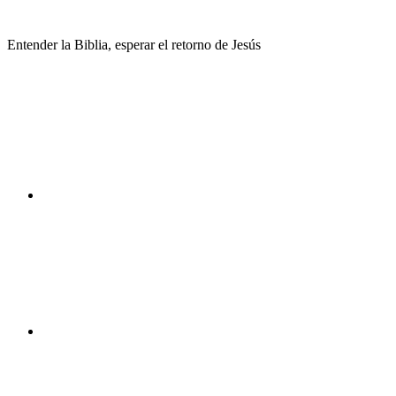
Saltar
al
Entender la Biblia, esperar el retorno de Jesús
contenido
Facebook
Instagram
Youtube