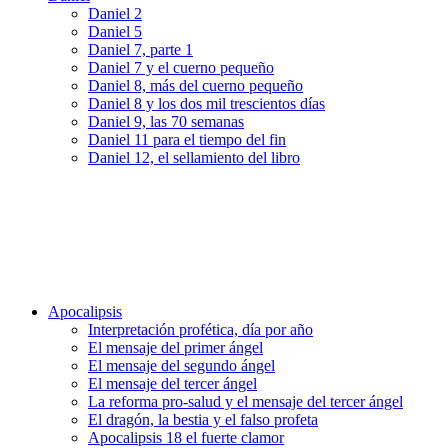
Daniel 2
Daniel 5
Daniel 7, parte 1
Daniel 7 y el cuerno pequeño
Daniel 8, más del cuerno pequeño
Daniel 8 y los dos mil trescientos días
Daniel 9, las 70 semanas
Daniel 11 para el tiempo del fin
Daniel 12, el sellamiento del libro
Apocalipsis
Interpretación profética, día por año
El mensaje del primer ángel
El mensaje del segundo ángel
El mensaje del tercer ángel
La reforma pro-salud y el mensaje del tercer ángel
El dragón, la bestia y el falso profeta
Apocalipsis 18 el fuerte clamor